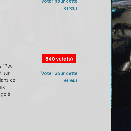
Voter pour cette
erreur
640 vote(s)
s "Peur
t sur
Voter pour cette
 dans ce
erreur
aux
age à