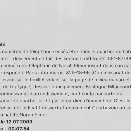
ité
s numéros de téléphone sensés être dans le quartier ou hab
mer , desservent en fait des secteurs différents: 551-87-9
u numéro de téléphone de Norah Elmer inscrit dans son ca
orrespond à Paris intra muros. 825-18-96 (Commissariat de
, inscrit sur le feuillet volant sur la page de milieu du carnet
 de triptyque) dessert principalement Boulogne Billancour
ommissariat d'arrondissement, écrit sur la pancarte du
riat de quartier et dit par le gardien d'immeuble). C'est le
fense, cet indicatif dessert effectivement Courbevoie où s
ou habite Norah Elmer.
 le 12.07.2009
e : 00:07:54