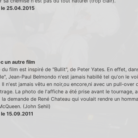
r sa chemise n'est pas du tout naturel (trop clair).
 le 25.04.2015
c un autre film
e du film est inspiré de "Bullit", de Peter Yates. En effet, dan
ille", Jean-Paul Belmondo n'est jamais habillé tel qu'on le voi
e. Il n'est jamais vêtu en noir,ou encore,ni avec un pull-over
rage. La photo de l'affiche a été prise avant le tournage, 
 à la demande de René Chateau qui voulait rendre un homm
McQueen. (John Sehil)
 le 15.09.2011