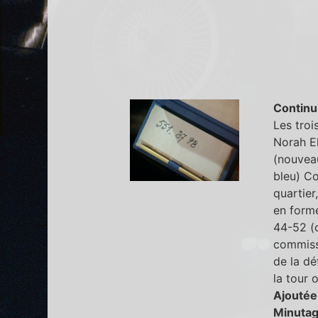
Continu
Les troi
Norah El
(nouvea
bleu) C
quartier
en forme
44-52 (c
commissa
de la dé
la tour 
Ajoutée
Minutag