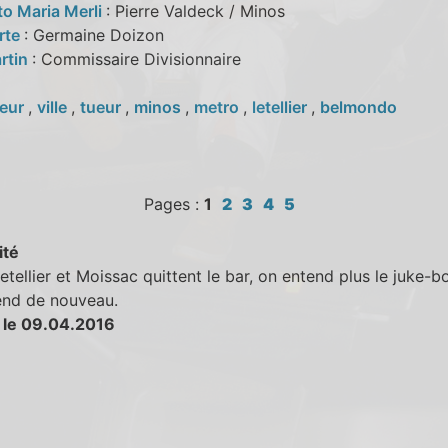
to Maria Merli
: Pierre Valdeck / Minos
rte
: Germaine Doizon
rtin
: Commissaire Divisionnaire
eur
,
ville
,
tueur
,
minos
,
metro
,
letellier
,
belmondo
Pages :
1
2
3
4
5
ité
tellier et Moissac quittent le bar, on entend plus le juke-bo
end de nouveau.
 le 09.04.2016