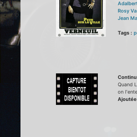
Adalber
Rosy Va
Jean Ma
Tags :
p
Continu
Quand Le
on l'ent
Ajoutée