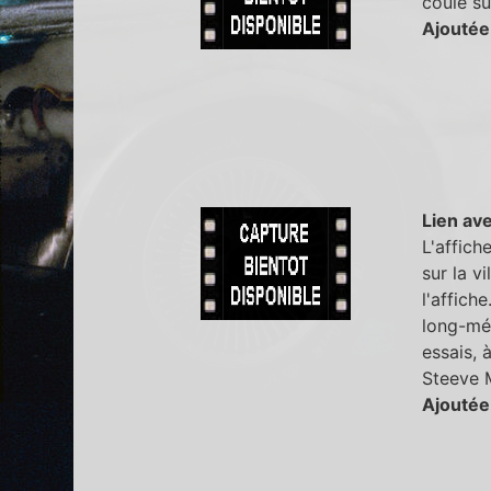
coule su
Ajoutée
Lien ave
L'affich
sur la v
l'affich
long-mét
essais,
Steeve 
Ajoutée