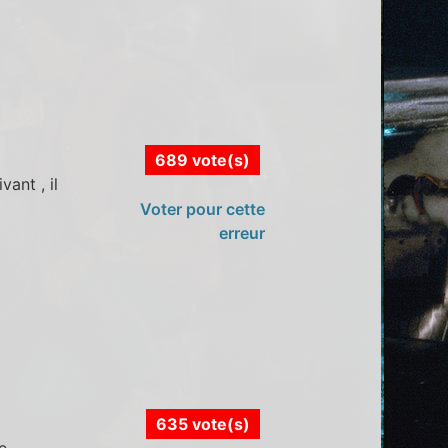
689 vote(s)
vant , il
Voter pour cette
erreur
635 vote(s)
e