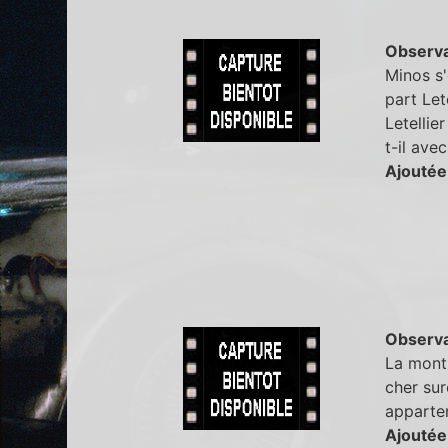
Observa
Minos s'
part Let
Letellie
t-il ave
Ajoutée
Observa
La montr
cher sur
apparte
Ajoutée