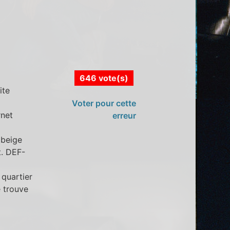
646 vote(s)
ite
8
Voter pour cette
rnet
erreur
 beige
t. DEF-
 quartier
e trouve