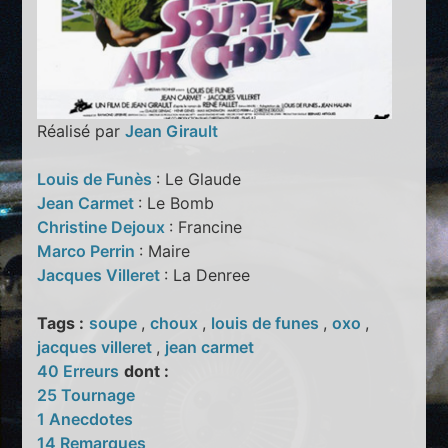
Réalisé par
Jean Girault
Louis de Funès
: Le Glaude
Jean Carmet
: Le Bomb
Christine Dejoux
: Francine
Marco Perrin
: Maire
Jacques Villeret
: La Denree
Tags :
soupe
,
choux
,
louis de funes
,
oxo
,
jacques villeret
,
jean carmet
40 Erreurs
dont :
25 Tournage
1 Anecdotes
14 Remarques