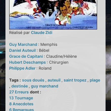
Réalisé par
Claude Zidi
Guy Marchand
: Memphis
Daniel Auteuil
: Bébel
Grace de Capitani
: Claudine/Hélène
Hubert Deschamps
: Chirurgien
Philippe Adler
: Roland
Tags :
sous doués
,
auteuil
,
saint tropez
,
plage
,
destinée
,
guy marchand
27 Erreurs
dont :
13 Tournage
8 Anecdotes
6 Remarques