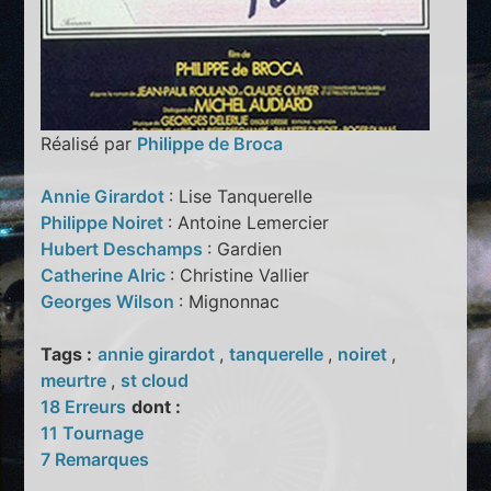
Réalisé par
Philippe de Broca
Annie Girardot
: Lise Tanquerelle
Philippe Noiret
: Antoine Lemercier
Hubert Deschamps
: Gardien
Catherine Alric
: Christine Vallier
Georges Wilson
: Mignonnac
Tags :
annie girardot
,
tanquerelle
,
noiret
,
meurtre
,
st cloud
18 Erreurs
dont :
11 Tournage
7 Remarques