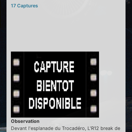
17 Captures
Observation
Devant l'esplanade du Trocadéro, L'R12 break de