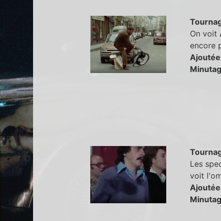
Tourna
On voit 
encore 
Ajoutée
Minutag
Tourna
Les spec
voit l'o
Ajoutée
Minutag