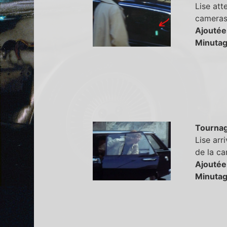
Lise at
cameras 
Ajoutée
Minutag
Tourna
Lise arr
de la ca
Ajoutée
Minutag