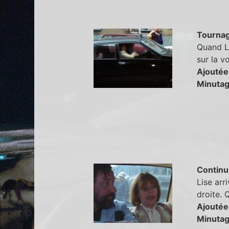
Tourna
Quand Li
sur la vo
Ajoutée
Minutag
Continu
Lise arr
droite. 
Ajoutée
Minutag