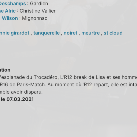
 Deschamps
: Gardien
e Alric
: Christine Vallier
 Wilson
: Mignonnac
nnie girardot
,
tanquerelle
,
noiret
,
meurtre
,
st cloud
tion
l'esplanade du Trocadéro, L'R12 break de Lisa et ses homm
'R16 de Paris-Match. Au moment oùl'R12 repart, elle est inta
mble avoir disparu.
 le 07.03.2021