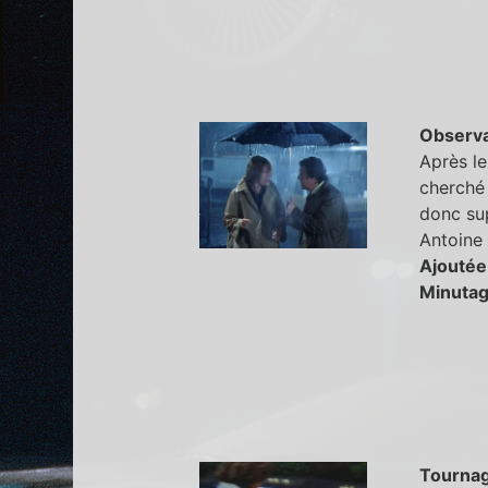
Observa
Après le
cherché 
donc su
Antoine 
Ajoutée
Minutag
Tourna