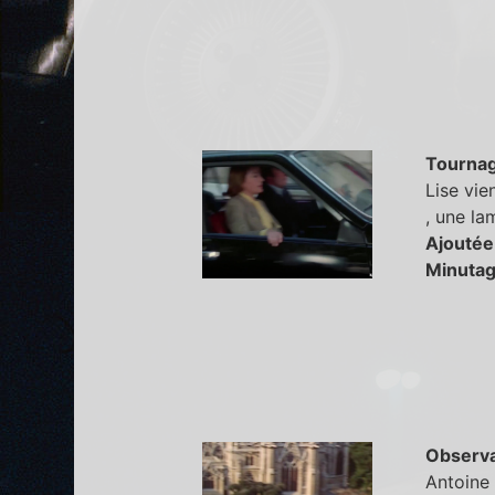
Tourna
Lise vie
, une la
Ajoutée
Minutag
Observa
Antoine 