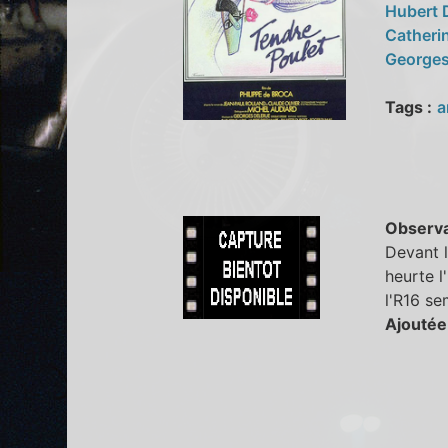
Hubert
Catherin
Georges
Tags :
a
Observa
Devant 
heurte l
l'R16 se
Ajoutée