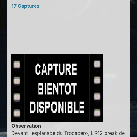
17 Captures
Observation
Devant l'esplanade du Trocadéro, L'R12 break de