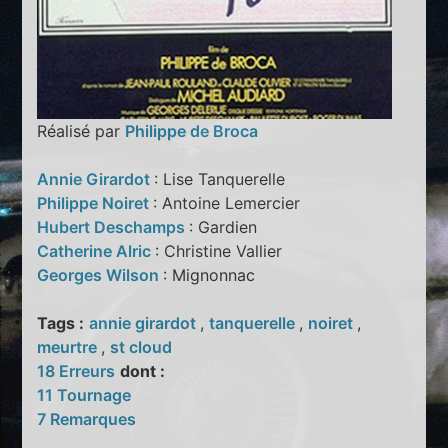
Réalisé par
Philippe de Broca
Annie Girardot
: Lise Tanquerelle
Philippe Noiret
: Antoine Lemercier
Hubert Deschamps
: Gardien
Catherine Alric
: Christine Vallier
Georges Wilson
: Mignonnac
Tags :
annie girardot
,
tanquerelle
,
noiret
,
meurtre
,
st cloud
18 Erreurs
dont :
11 Tournage
7 Remarques