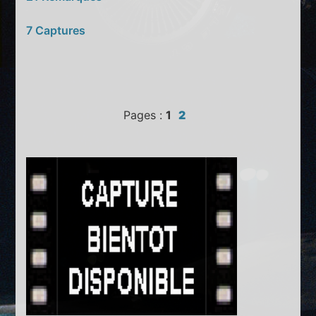
7 Captures
Pages :
1
2