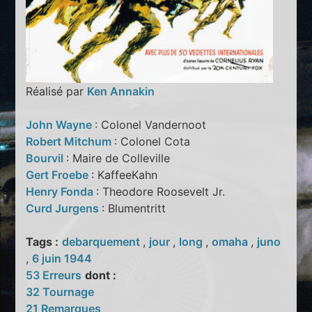
Réalisé par
Ken Annakin
John Wayne
: Colonel Vandernoot
Robert Mitchum
: Colonel Cota
Bourvil
: Maire de Colleville
Gert Froebe
: KaffeeKahn
Henry Fonda
: Theodore Roosevelt Jr.
Curd Jurgens
: Blumentritt
Tags :
debarquement
,
jour
,
long
,
omaha
,
juno
,
6 juin 1944
53 Erreurs
dont :
32 Tournage
21 Remarques