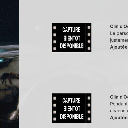
Clin d'O
Le perso
justemen
Ajoutée
Clin d'O
Pendant 
chacun u
Ajoutée