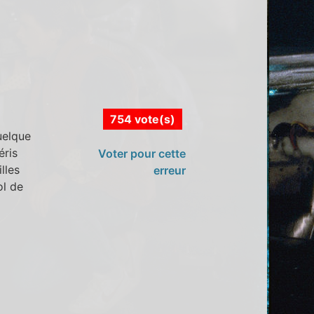
754 vote(s)
uelque
éris
Voter pour cette
lles
erreur
ol de