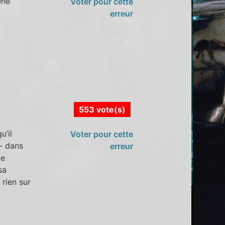
ène
Voter pour cette
erreur
553 vote(s)
u’il
Voter pour cette
 - dans
erreur
le
sa
 rien sur