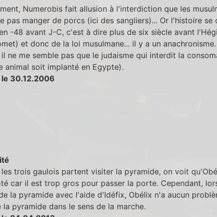
ent, Numerobis fait allusion à l'interdiction que les musu
e pas manger de porcs (ici des sangliers)... Or l'histoire se
en -48 avant J-C, c'est à dire plus de six siècle avant l'Hégi
et) et donc de la loi musulmane... il y a un anachronisme.
il ne me semble pas que le judaisme qui interdit la consom
 animal soit implanté en Egypte).
 le 30.12.2006
ité
les trois gaulois partent visiter la pyramide, on voit qu'Obé
ôté car il est trop gros pour passer la porte. Cependant, lors
de la pyramide avec l'aide d'Idéfix, Obélix n'a aucun probl
e la pyramide dans le sens de la marche.