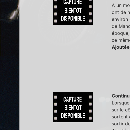
A un mom
ont de n
environ 
de Mahom
époque, 
ce même
Ajoutée
Continu
Lorsque 
sur le c
sortent 
sortir d