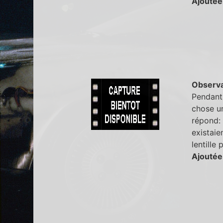
Ajoutée
Observa
Pendant 
chose un
répond: "
existaie
lentille
Ajoutée