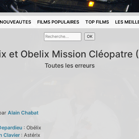
NOUVEAUTES
FILMS POPULAIRES
TOP FILMS
LES MEILL
ix et Obelix Mission Cléopatre 
Toutes les erreurs
 par
Alain Chabat
Depardieu
: Obélix
n Clavier
: Astérix