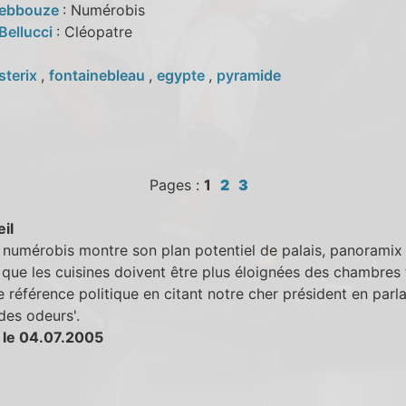
Debbouze
: Numérobis
Bellucci
: Cléopatre
sterix
,
fontainebleau
,
egypte
,
pyramide
Pages :
1
2
3
eil
numérobis montre son plan potentiel de palais, panoramix 
r que les cuisines doivent être plus éloignées des chambres 
ie référence politique en citant notre cher président en parla
 des odeurs'.
 le 04.07.2005