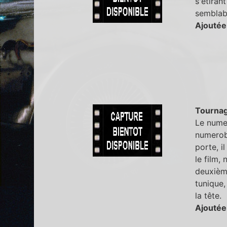
s'étiran
semblabl
Ajoutée
Tourna
Le numer
numerobi
porte, il
le film,
deuxième
tunique,
la tête.
Ajoutée