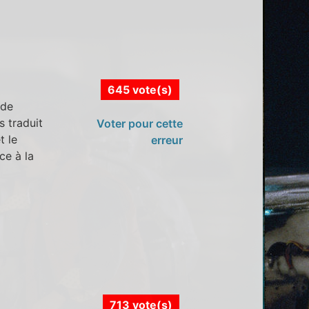
645 vote(s)
 de
s traduit
Voter pour cette
t le
erreur
ce à la
713 vote(s)