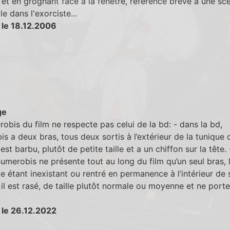
t et en grognant face à la fenètre, référence brève à une sc
e dans l'exorciste...
 le 18.12.2006
ge
obis du film ne respecte pas celui de la bd: - dans la bd,
s a deux bras, tous deux sortis à l’extérieur de la tunique q
 est barbu, plutôt de petite taille et a un chiffon sur la tête.
 numerobis ne présente tout au long du film qu’un seul bras, 
 étant inexistant ou rentré en permanence à l’intérieur de 
 il est rasé, de taille plutôt normale ou moyenne et ne porte
 le 26.12.2022