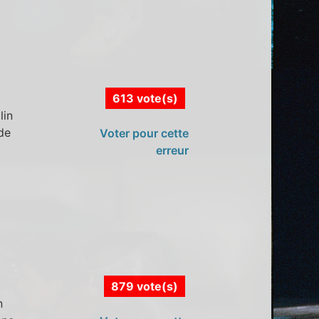
613 vote(s)
lin
ide
Voter pour cette
erreur
879 vote(s)
n