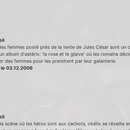
eil
es femmes posté prés de la tente de Jules César sont un c
 un album d'astérix: 'la rose et le glaive' où les romains déc
r des femmes pour les prendrent par leur galanterie.
 le 03.12.2006
eil
la scène où les héros sont aux cachots, obélix se réveille e