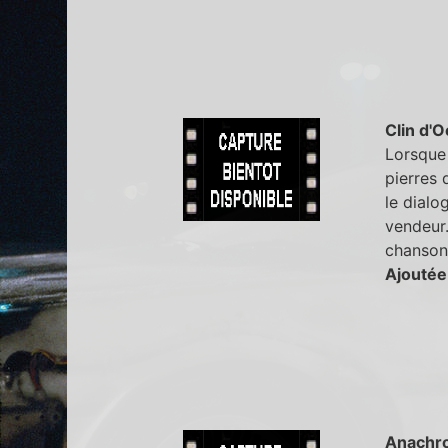
Clin d'O
Lorsque 
pierres 
le dialo
vendeur.
chanson
Ajoutée
Anachr