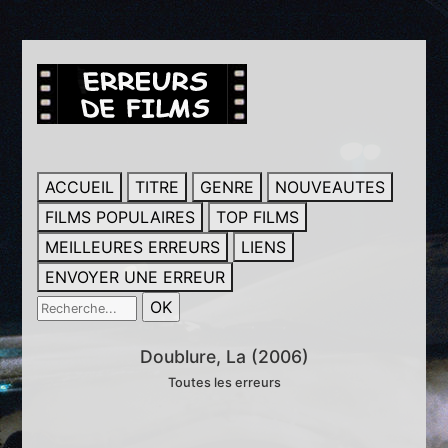
ACCUEIL
TITRE
GENRE
NOUVEAUTES
FILMS POPULAIRES
TOP FILMS
MEILLEURES ERREURS
LIENS
ENVOYER UNE ERREUR
Doublure, La (2006)
Toutes les erreurs