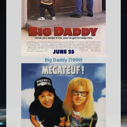
Big Daddy (1999)