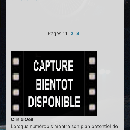
Pages :
1
2
3
Clin d'Oeil
Lorsque numérobis montre son plan potentiel de