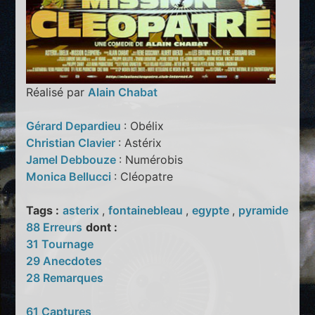
Réalisé par
Alain Chabat
Gérard Depardieu
: Obélix
Christian Clavier
: Astérix
Jamel Debbouze
: Numérobis
Monica Bellucci
: Cléopatre
Tags :
asterix
,
fontainebleau
,
egypte
,
pyramide
88 Erreurs
dont :
31 Tournage
29 Anecdotes
28 Remarques
61 Captures