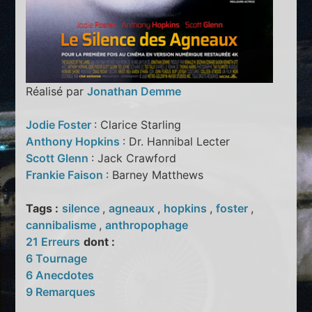
Réalisé par
Jonathan Demme
Jodie Foster
: Clarice Starling
Anthony Hopkins
: Dr. Hannibal Lecter
Scott Glenn
: Jack Crawford
Frankie Faison
: Barney Matthews
Tags :
silence
,
agneaux
,
hopkins
,
foster
,
cannibalisme
,
anthropophage
21 Erreurs
dont :
6 Tournage
6 Anecdotes
9 Remarques