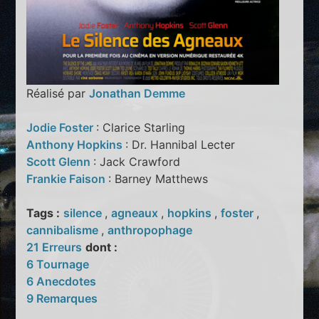
Réalisé par
Jonathan Demme
Jodie Foster
: Clarice Starling
Anthony Hopkins
: Dr. Hannibal Lecter
Scott Glenn
: Jack Crawford
Frankie Faison
: Barney Matthews
Tags :
silence
,
agneaux
,
hopkins
,
foster
,
cannibalisme
,
anthropophage
21 Erreurs
dont :
6 Tournage
6 Anecdotes
9 Remarques