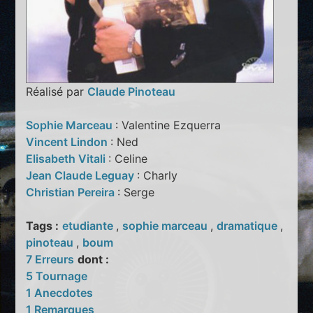
Réalisé par
Claude Pinoteau
Sophie Marceau
: Valentine Ezquerra
Vincent Lindon
: Ned
Elisabeth Vitali
: Celine
Jean Claude Leguay
: Charly
Christian Pereira
: Serge
Tags :
etudiante
,
sophie marceau
,
dramatique
,
pinoteau
,
boum
7 Erreurs
dont :
5 Tournage
1 Anecdotes
1 Remarques