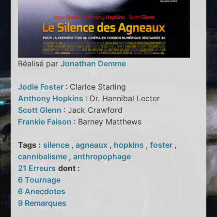
Réalisé par
Jonathan Demme
Jodie Foster
: Clarice Starling
Anthony Hopkins
: Dr. Hannibal Lecter
Scott Glenn
: Jack Crawford
Frankie Faison
: Barney Matthews
Tags :
silence
,
agneaux
,
hopkins
,
foster
,
cannibalisme
,
anthropophage
21 Erreurs
dont :
6 Tournage
6 Anecdotes
9 Remarques