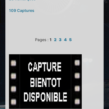
109 Captures
Pages :
1
2
3
4
5