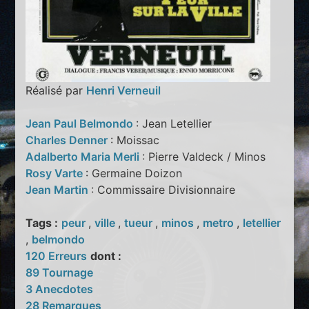
Réalisé par
Henri Verneuil
Jean Paul Belmondo
: Jean Letellier
Charles Denner
: Moissac
Adalberto Maria Merli
: Pierre Valdeck / Minos
Rosy Varte
: Germaine Doizon
Jean Martin
: Commissaire Divisionnaire
Tags :
peur
,
ville
,
tueur
,
minos
,
metro
,
letellier
,
belmondo
120 Erreurs
dont :
89 Tournage
3 Anecdotes
28 Remarques