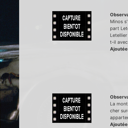
Observa
Minos s'
part Let
Letellie
t-il ave
Ajoutée
Observa
La montr
cher sur
apparte
Ajoutée