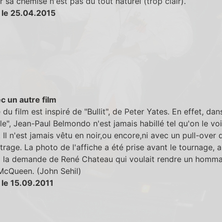
r sa chemise n'est pas du tout naturel (trop clair).
 le 25.04.2015
c un autre film
e du film est inspiré de "Bullit", de Peter Yates. En effet, dan
ille", Jean-Paul Belmondo n'est jamais habillé tel qu'on le voi
e. Il n'est jamais vêtu en noir,ou encore,ni avec un pull-over
rage. La photo de l'affiche a été prise avant le tournage, 
 à la demande de René Chateau qui voulait rendre un homm
McQueen. (John Sehil)
 le 15.09.2011