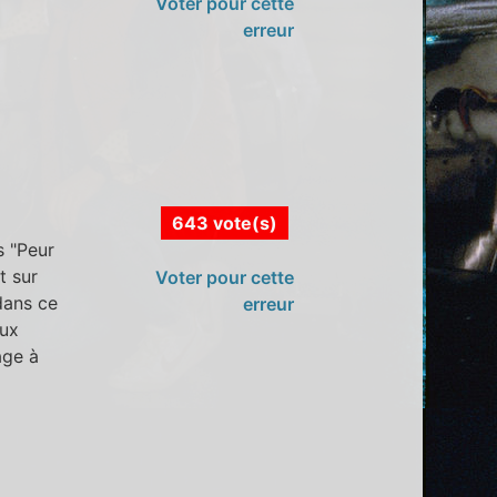
Voter pour cette
erreur
643 vote(s)
s "Peur
t sur
Voter pour cette
 dans ce
erreur
aux
age à