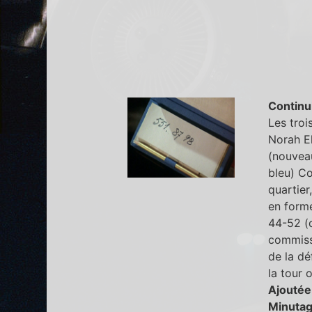
Continu
Les troi
Norah El
(nouvea
bleu) C
quartier
en forme
44-52 (c
commissa
de la dé
la tour 
Ajoutée
Minutag