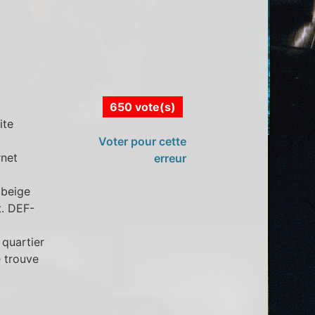
650 vote(s)
ite
8
Voter pour cette
rnet
erreur
 beige
t. DEF-
 quartier
e trouve