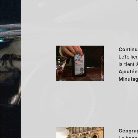
Continu
LeTellier
la tient
Ajoutée
Minutag
Géogra
La banqu