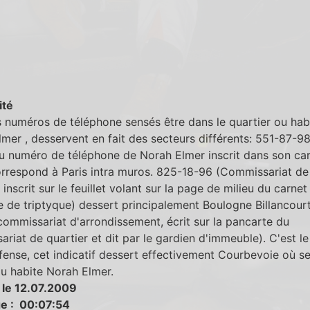
ité
s numéros de téléphone sensés être dans le quartier ou hab
mer , desservent en fait des secteurs différents: 551-87-9
u numéro de téléphone de Norah Elmer inscrit dans son ca
orrespond à Paris intra muros. 825-18-96 (Commissariat de
, inscrit sur le feuillet volant sur la page de milieu du carnet
 de triptyque) dessert principalement Boulogne Billancour
ommissariat d'arrondissement, écrit sur la pancarte du
riat de quartier et dit par le gardien d'immeuble). C'est le
fense, cet indicatif dessert effectivement Courbevoie où s
ou habite Norah Elmer.
 le 12.07.2009
e : 00:07:54