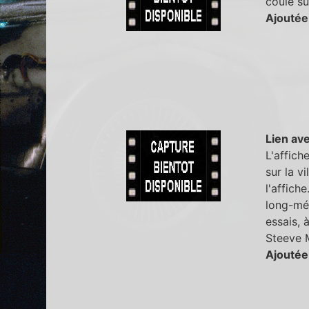
coule su
Ajoutée
Lien ave
L'affich
sur la v
l'affich
long-mét
essais,
Steeve 
Ajoutée