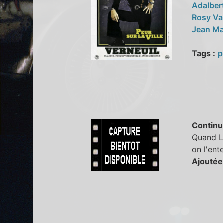
Adalber
Rosy Va
Jean Ma
Tags :
p
Continu
Quand Le
on l'ent
Ajoutée