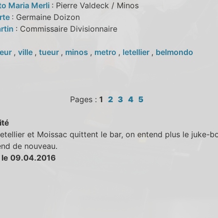
to Maria Merli
: Pierre Valdeck / Minos
rte
: Germaine Doizon
rtin
: Commissaire Divisionnaire
eur
,
ville
,
tueur
,
minos
,
metro
,
letellier
,
belmondo
Pages :
1
2
3
4
5
ité
tellier et Moissac quittent le bar, on entend plus le juke-bo
end de nouveau.
 le 09.04.2016