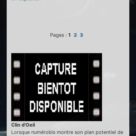
Pages :
1
2
3
Clin d'Oeil
Lorsque numérobis montre son plan potentiel de