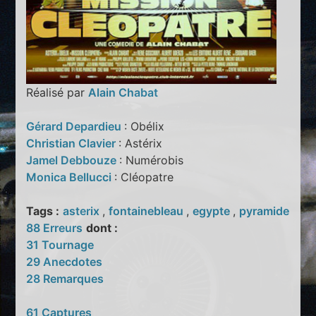
Réalisé par
Alain Chabat
Gérard Depardieu
: Obélix
Christian Clavier
: Astérix
Jamel Debbouze
: Numérobis
Monica Bellucci
: Cléopatre
Tags :
asterix
,
fontainebleau
,
egypte
,
pyramide
88 Erreurs
dont :
31 Tournage
29 Anecdotes
28 Remarques
61 Captures