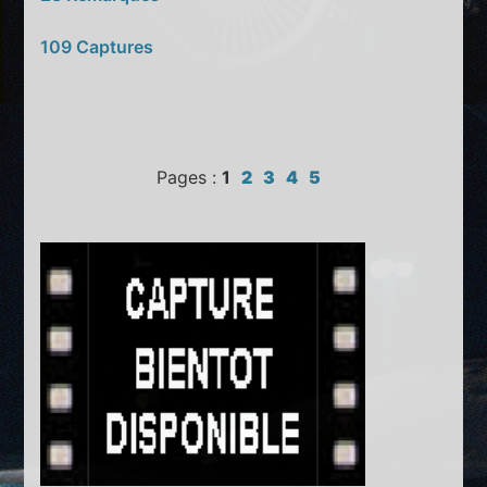
109 Captures
Pages :
1
2
3
4
5