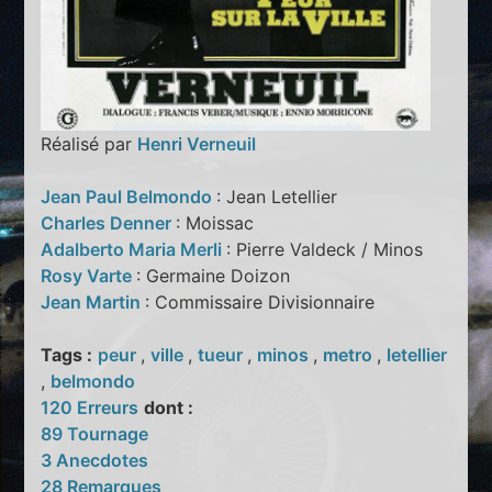
Réalisé par
Henri Verneuil
Jean Paul Belmondo
: Jean Letellier
Charles Denner
: Moissac
Adalberto Maria Merli
: Pierre Valdeck / Minos
Rosy Varte
: Germaine Doizon
Jean Martin
: Commissaire Divisionnaire
Tags :
peur
,
ville
,
tueur
,
minos
,
metro
,
letellier
,
belmondo
120 Erreurs
dont :
89 Tournage
3 Anecdotes
28 Remarques