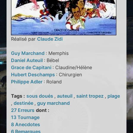
Réalisé par
Claude Zidi
Guy Marchand
: Memphis
Daniel Auteuil
: Bébel
Grace de Capitani
: Claudine/Hélène
Hubert Deschamps
: Chirurgien
Philippe Adler
: Roland
Tags :
sous doués
,
auteuil
,
saint tropez
,
plage
,
destinée
,
guy marchand
27 Erreurs
dont :
13 Tournage
8 Anecdotes
6 Remarques