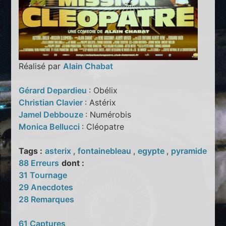
Réalisé par
Alain Chabat
Gérard Depardieu
: Obélix
Christian Clavier
: Astérix
Jamel Debbouze
: Numérobis
Monica Bellucci
: Cléopatre
Tags :
asterix
,
fontainebleau
,
egypte
,
pyramide
88 Erreurs
dont :
31 Tournage
29 Anecdotes
28 Remarques
61 Captures