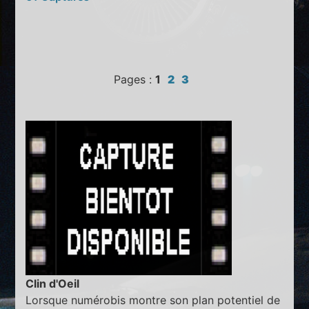
Pages :
1
2
3
Clin d'Oeil
Lorsque numérobis montre son plan potentiel de