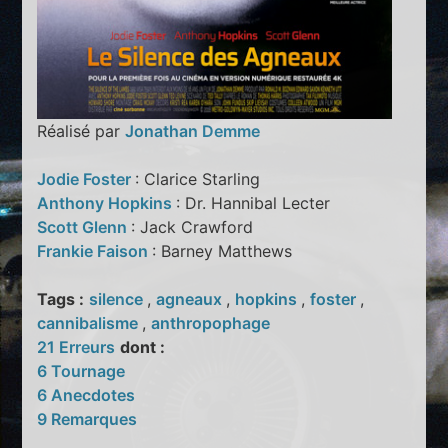
Réalisé par
Jonathan Demme
Jodie Foster
: Clarice Starling
Anthony Hopkins
: Dr. Hannibal Lecter
Scott Glenn
: Jack Crawford
Frankie Faison
: Barney Matthews
Tags :
silence
,
agneaux
,
hopkins
,
foster
,
cannibalisme
,
anthropophage
21 Erreurs
dont :
6 Tournage
6 Anecdotes
9 Remarques