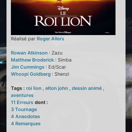
Réalisé par
Roger Allers
Rowan Atkinson
: Zazu
Matthew Broderick
: Simba
Jim Cummings
: Ed/Scar
Whoopi Goldberg
: Shenzi
Tags :
roi lion
,
elton john
,
dessin animé
,
aventures
11 Erreurs
dont :
3 Tournage
4 Anecdotes
4 Remarques