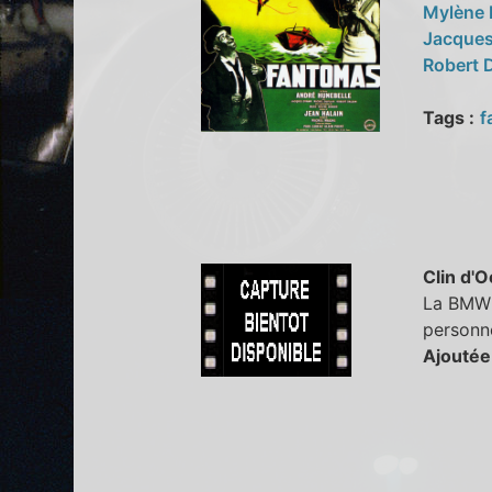
Mylène
Jacque
Robert 
Tags :
f
Clin d'O
La BMW 5
personne
Ajoutée