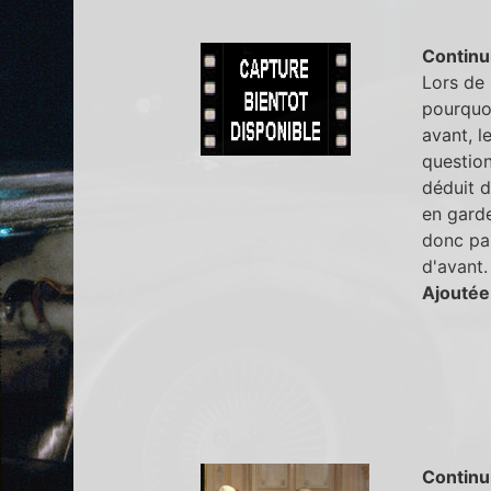
Continu
Lors de 
pourquoi
avant, l
question
déduit d
en garde
donc pas
d'avant.
Ajoutée
Continu