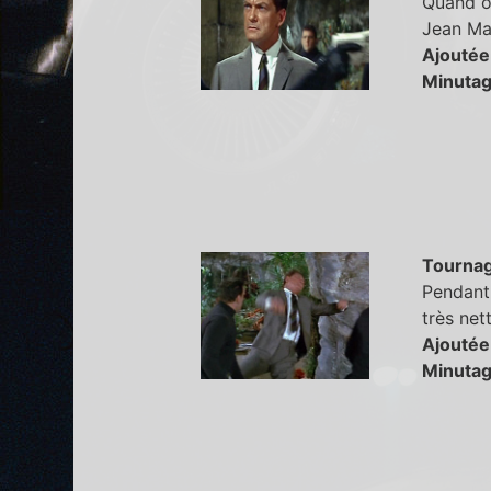
Quand on
Jean Mar
Ajoutée
Minutag
Tourna
Pendant 
très net
Ajoutée
Minutag