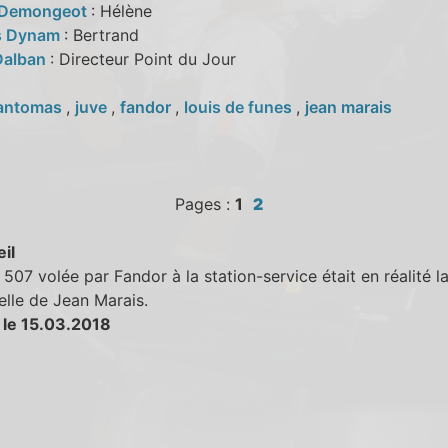
 Demongeot
: Hélène
s Dynam
: Bertrand
Dalban
: Directeur Point du Jour
antomas
,
juve
,
fandor
,
louis de funes
,
jean marais
Pages :
1
2
eil
07 volée par Fandor à la station-service était en réalité la
lle de Jean Marais.
 le 15.03.2018