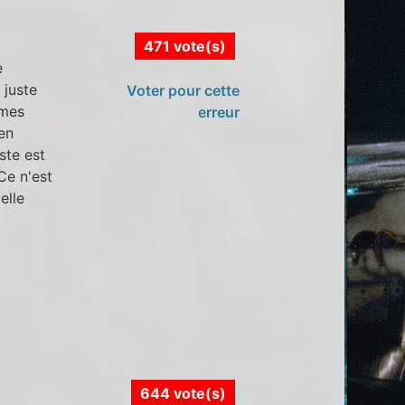
471 vote(s)
e
 juste
Voter pour cette
êmes
erreur
en
ste est
Ce n'est
elle
644 vote(s)