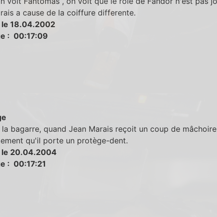
 voit Fantomas , on voit que le role de Fandor n'est pas j
ais a cause de la coiffure differente.
 le 18.04.2002
e : 00:17:09
ge
la bagarre, quand Jean Marais reçoit un coup de mâchoire,
tement qu'il porte un protège-dent.
 le 20.04.2004
e : 00:17:21