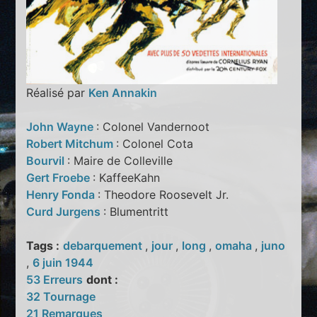
Réalisé par
Ken Annakin
John Wayne
: Colonel Vandernoot
Robert Mitchum
: Colonel Cota
Bourvil
: Maire de Colleville
Gert Froebe
: KaffeeKahn
Henry Fonda
: Theodore Roosevelt Jr.
Curd Jurgens
: Blumentritt
Tags :
debarquement
,
jour
,
long
,
omaha
,
juno
,
6 juin 1944
53 Erreurs
dont :
32 Tournage
21 Remarques