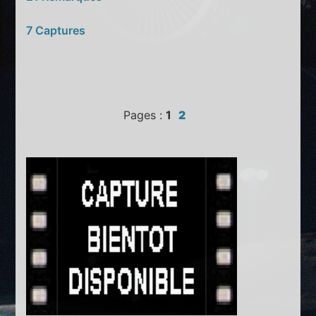
7 Captures
Pages :
1
2