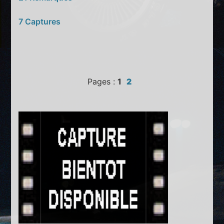
7 Captures
Pages :
1
2