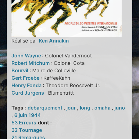
Réalisé par
Ken Annakin
John Wayne
: Colonel Vandernoot
Robert Mitchum
: Colonel Cota
Bourvil
: Maire de Colleville
Gert Froebe
: KaffeeKahn
Henry Fonda
: Theodore Roosevelt Jr.
Curd Jurgens
: Blumentritt
Tags :
debarquement
,
jour
,
long
,
omaha
,
juno
,
6 juin 1944
53 Erreurs
dont :
32 Tournage
21 Remarques