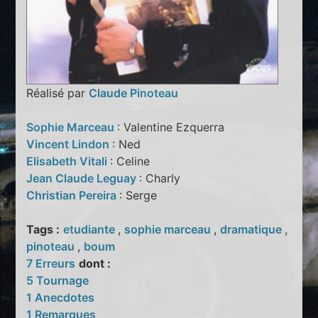
Réalisé par
Claude Pinoteau
Sophie Marceau
: Valentine Ezquerra
Vincent Lindon
: Ned
Elisabeth Vitali
: Celine
Jean Claude Leguay
: Charly
Christian Pereira
: Serge
Tags :
etudiante
,
sophie marceau
,
dramatique
,
pinoteau
,
boum
7 Erreurs
dont :
5 Tournage
1 Anecdotes
1 Remarques