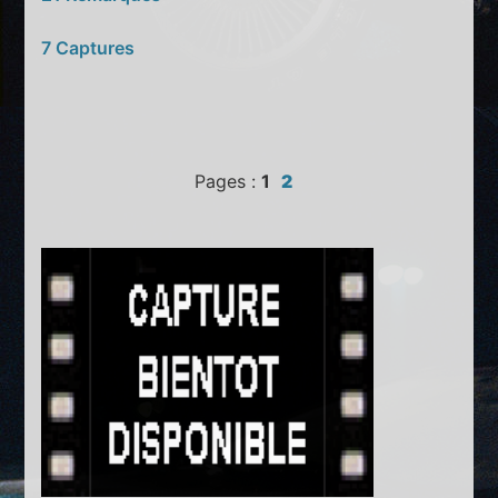
7 Captures
Pages :
1
2