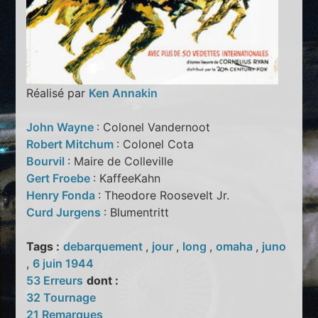
Réalisé par
Ken Annakin
John Wayne
: Colonel Vandernoot
Robert Mitchum
: Colonel Cota
Bourvil
: Maire de Colleville
Gert Froebe
: KaffeeKahn
Henry Fonda
: Theodore Roosevelt Jr.
Curd Jurgens
: Blumentritt
Tags :
debarquement
,
jour
,
long
,
omaha
,
juno
,
6 juin 1944
53 Erreurs
dont :
32 Tournage
21 Remarques