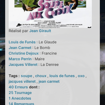
Réalisé par
Jean Girault
Louis de Funès
: Le Glaude
Jean Carmet
: Le Bomb
Christine Dejoux
: Francine
Marco Perrin
: Maire
Jacques Villeret
: La Denree
Tags :
soupe
,
choux
,
louis de funes
,
oxo
,
jacques villeret
,
jean carmet
40 Erreurs
dont :
25 Tournage
1 Anecdotes
14 Remarques