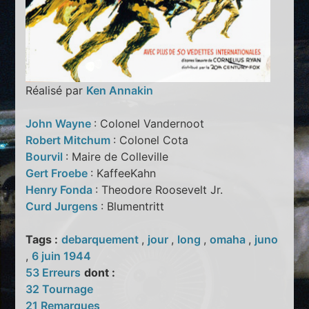
Réalisé par
Ken Annakin
John Wayne
: Colonel Vandernoot
Robert Mitchum
: Colonel Cota
Bourvil
: Maire de Colleville
Gert Froebe
: KaffeeKahn
Henry Fonda
: Theodore Roosevelt Jr.
Curd Jurgens
: Blumentritt
Tags :
debarquement
,
jour
,
long
,
omaha
,
juno
,
6 juin 1944
53 Erreurs
dont :
32 Tournage
21 Remarques