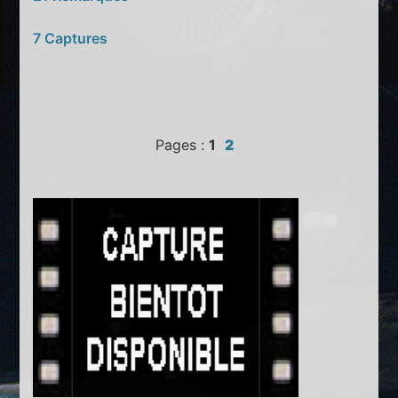
7 Captures
Pages :
1
2