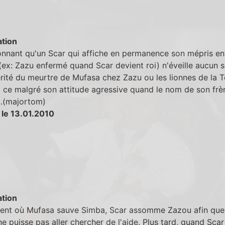
tion
tonnant qu'un Scar qui affiche en permanence son mépris en
ex: Zazu enfermé quand Scar devient roi) n'éveille aucun
érité du meurtre de Mufasa chez Zazu ou les lionnes de la T
t ce malgré son attitude agressive quand le nom de son frè
..(majortom)
 le 13.01.2010
tion
nt où Mufasa sauve Simba, Scar assomme Zazou afin que
ne puisse pas aller chercher de l'aide. Plus tard, quand Scar