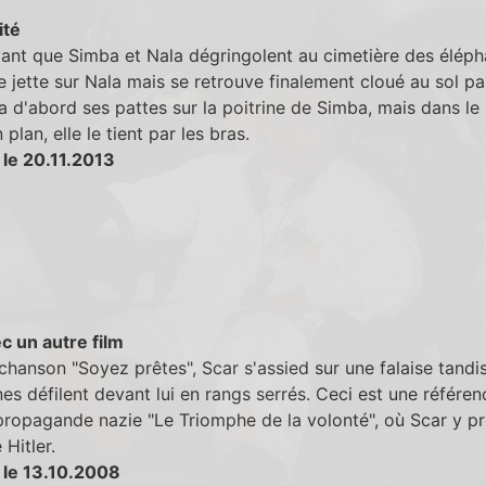
ité
ant que Simba et Nala dégringolent au cimetière des éléph
 jette sur Nala mais se retrouve finalement cloué au sol par
 a d'abord ses pattes sur la poitrine de Simba, mais dans le
plan, elle le tient par les bras.
 le 20.11.2013
c un autre film
chanson "Soyez prêtes", Scar s'assied sur une falaise tandi
es défilent devant lui en rangs serrés. Ceci est une référen
propagande nazie "Le Triomphe de la volonté", où Scar y pr
 Hitler.
 le 13.10.2008