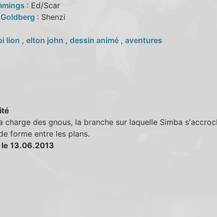
mmings
: Ed/Scar
 Goldberg
: Shenzi
oi lion
,
elton john
,
dessin animé
,
aventures
ité
a charge des gnous, la branche sur laquelle Simba s'accro
e forme entre les plans.
 le 13.06.2013