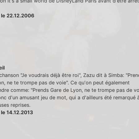
tion It's a small world de DisneyLand Paris avant d'être arrê
 le 22.12.2006
eil
chanson "Je voudrais déjà être roi", Zazu dit à Simba: "Pren
on, ne te trompe pas de voie". Ce qu'on peut également
dre comme: "Prends Gare de Lyon, ne te trompe pas de voie
onc d'un amusant jeu de mot, qui a d'ailleurs été remarqué 
ses reprises.
 le 14.12.2013