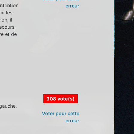
ntention
erreur
mi les
on, il
ecours,
re et de
308 vote(s)
 gauche.
Voter pour cette
erreur