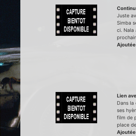
Continu
Juste av
Simba se
ci. Nala
prochain 
Ajoutée
Lien ave
Dans la 
ses hyèn
film de 
place de
Ajoutée