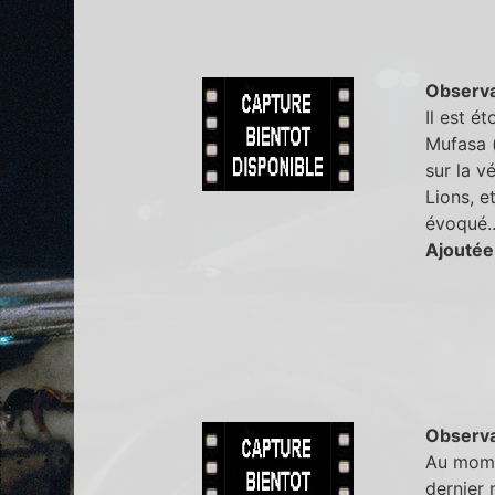
Observa
Il est é
Mufasa (
sur la v
Lions, e
évoqué.
Ajoutée
Observa
Au mome
dernier 