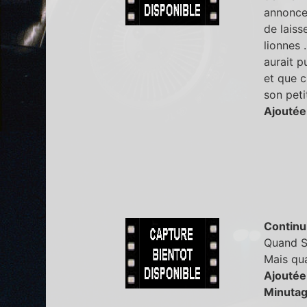
annonce 
de laiss
lionnes 
aurait p
et que c
son peti
Ajoutée
Continu
Quand Sc
Mais qua
Ajoutée
Minutag