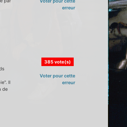
té par
Voter pour cette
erreur
385 vote(s)
ds
Voter pour cette
". Il
erreur
à de