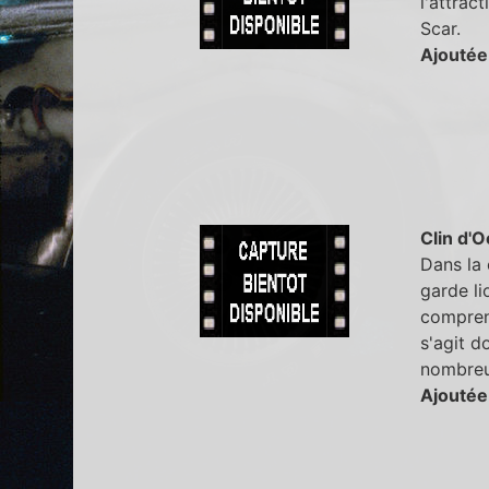
l'attrac
Scar.
Ajoutée
Clin d'O
Dans la 
garde li
compren
s'agit d
nombreu
Ajoutée