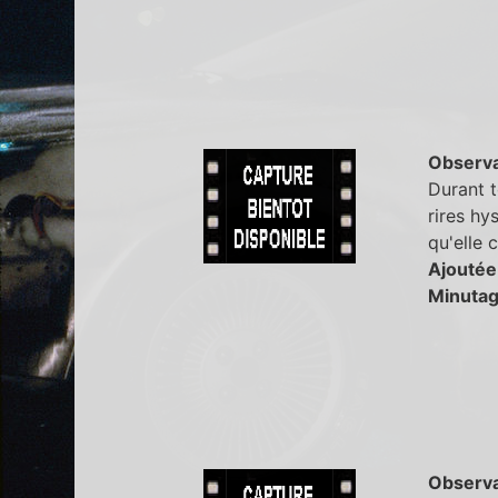
Observa
Durant t
rires hy
qu'elle 
Ajoutée
Minutag
Observa