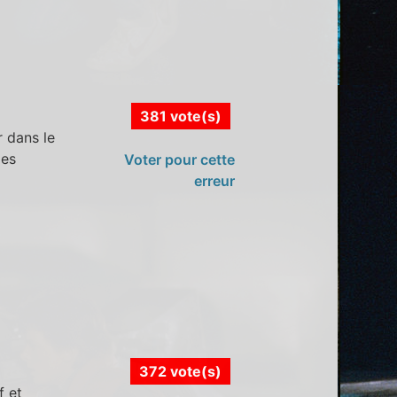
381 vote(s)
r dans le
les
Voter pour cette
erreur
372 vote(s)
f et