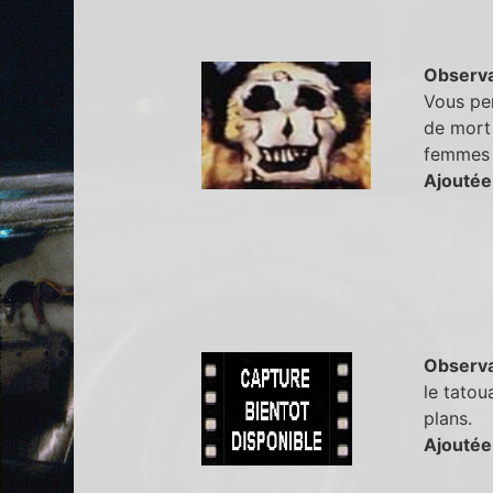
Observa
Vous pen
de mort 
femmes 
Ajoutée
Observa
le tatou
plans.
Ajoutée