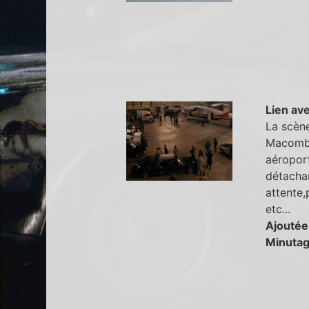
Lien ave
La scène
Macomber
aéroport
détachan
attente,
etc...
Ajoutée
Minutag