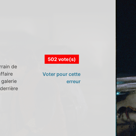
502 vote(s)
rrain de
ffaire
Voter pour cette
galerie
erreur
derrière