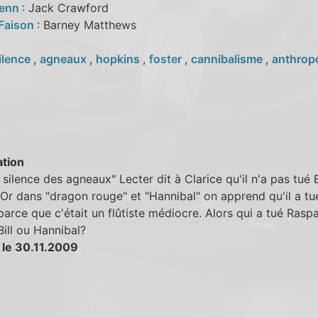
lenn
: Jack Crawford
 Faison
: Barney Matthews
ilence
,
agneaux
,
hopkins
,
foster
,
cannibalisme
,
anthrop
tion
 silence des agneaux" Lecter dit à Clarice qu'il n'a pas tué
 Or dans "dragon rouge" et "Hannibal" on apprend qu'il a tu
parce que c'était un flûtiste médiocre. Alors qui a tué Raspai
Bill ou Hannibal?
 le 30.11.2009