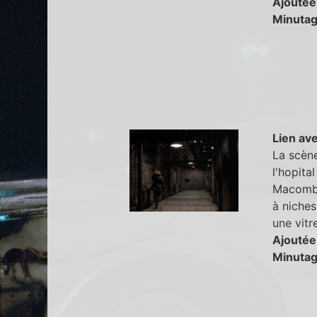
Ajoutée
Minutag
Lien ave
La scène
l'hopita
Macombe
à niches
une vit
Ajoutée
Minutag