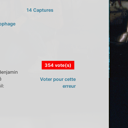
14 Captures
ophage
354 vote(s)
 Benjamin
é
Voter pour cette
l:
erreur