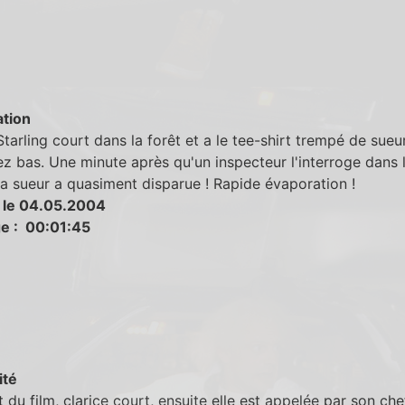
tion
Starling court dans la forêt et a le tee-shirt trempé de sueu
z bas. Une minute après qu'un inspecteur l'interroge dans 
la sueur a quasiment disparue ! Rapide évaporation !
 le 04.05.2004
e : 00:01:45
ité
 du film, clarice court, ensuite elle est appelée par son che