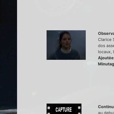
Observa
Clarice 
dos asse
locaux, 
Ajoutée
Minutag
Continu
au debut