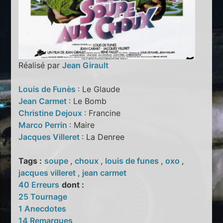
Réalisé par
Jean Girault
Louis de Funès
: Le Glaude
Jean Carmet
: Le Bomb
Christine Dejoux
: Francine
Marco Perrin
: Maire
Jacques Villeret
: La Denree
Tags :
soupe
,
choux
,
louis de funes
,
oxo
,
jacques villeret
,
jean carmet
40 Erreurs
dont :
25 Tournage
1 Anecdotes
14 Remarques