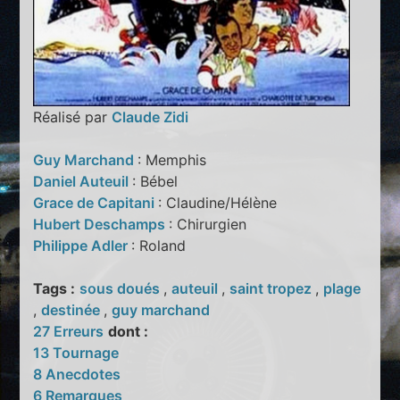
Réalisé par
Claude Zidi
Guy Marchand
: Memphis
Daniel Auteuil
: Bébel
Grace de Capitani
: Claudine/Hélène
Hubert Deschamps
: Chirurgien
Philippe Adler
: Roland
Tags :
sous doués
,
auteuil
,
saint tropez
,
plage
,
destinée
,
guy marchand
27 Erreurs
dont :
13 Tournage
8 Anecdotes
6 Remarques