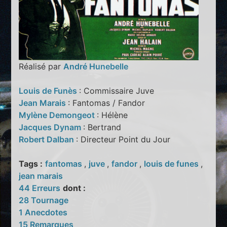
Réalisé par
André Hunebelle
Louis de Funès
: Commissaire Juve
Jean Marais
: Fantomas / Fandor
Mylène Demongeot
: Hélène
Jacques Dynam
: Bertrand
Robert Dalban
: Directeur Point du Jour
Tags :
fantomas
,
juve
,
fandor
,
louis de funes
,
jean marais
44 Erreurs
dont :
28 Tournage
1 Anecdotes
15 Remarques