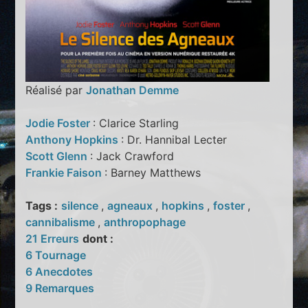
Réalisé par
Jonathan Demme
Jodie Foster
: Clarice Starling
Anthony Hopkins
: Dr. Hannibal Lecter
Scott Glenn
: Jack Crawford
Frankie Faison
: Barney Matthews
Tags :
silence
,
agneaux
,
hopkins
,
foster
,
cannibalisme
,
anthropophage
21 Erreurs
dont :
6 Tournage
6 Anecdotes
9 Remarques