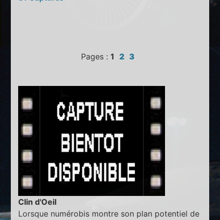
Pages :
1
2
3
Clin d'Oeil
Lorsque numérobis montre son plan potentiel de