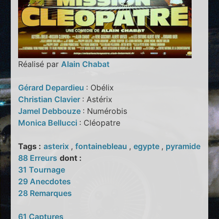
Réalisé par
Alain Chabat
Gérard Depardieu
: Obélix
Christian Clavier
: Astérix
Jamel Debbouze
: Numérobis
Monica Bellucci
: Cléopatre
Tags :
asterix
,
fontainebleau
,
egypte
,
pyramide
88 Erreurs
dont :
31 Tournage
29 Anecdotes
28 Remarques
61 Captures