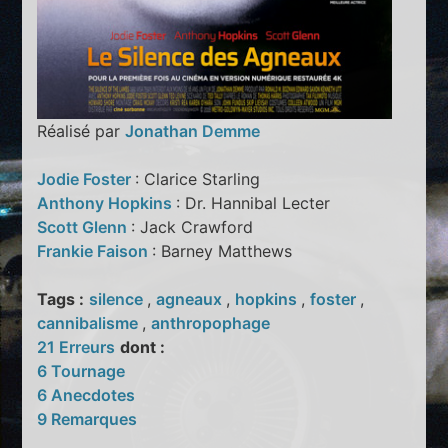
Réalisé par
Jonathan Demme
Jodie Foster
: Clarice Starling
Anthony Hopkins
: Dr. Hannibal Lecter
Scott Glenn
: Jack Crawford
Frankie Faison
: Barney Matthews
Tags :
silence
,
agneaux
,
hopkins
,
foster
,
cannibalisme
,
anthropophage
21 Erreurs
dont :
6 Tournage
6 Anecdotes
9 Remarques