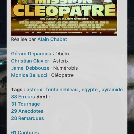
Réalisé par
Alain Chabat
Gérard Depardieu
: Obélix
Christian Clavier
: Astérix
Jamel Debbouze
: Numérobis
Monica Bellucci
: Cléopatre
Tags :
asterix
,
fontainebleau
,
egypte
,
pyramide
88 Erreurs
dont :
31 Tournage
29 Anecdotes
28 Remarques
61 Captures