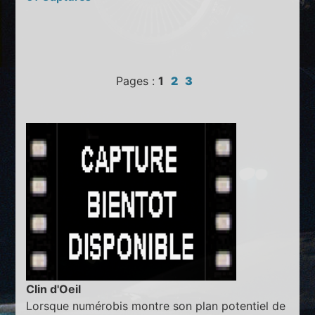
Pages :
1
2
3
Clin d'Oeil
Lorsque numérobis montre son plan potentiel de