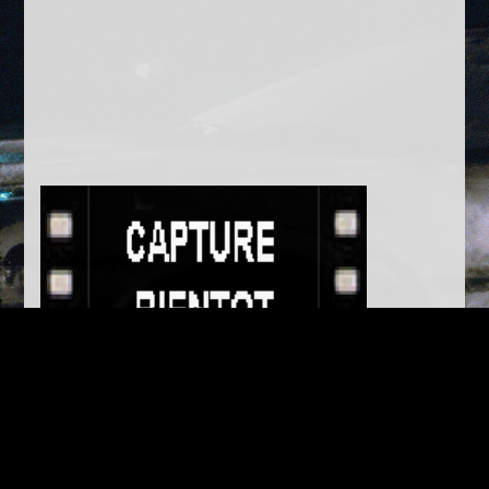
Anachronisme
Des erreurs d’anachronismes peuvent être