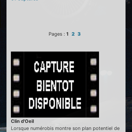
Pages :
1
2
3
Clin d'Oeil
Lorsque numérobis montre son plan potentiel de