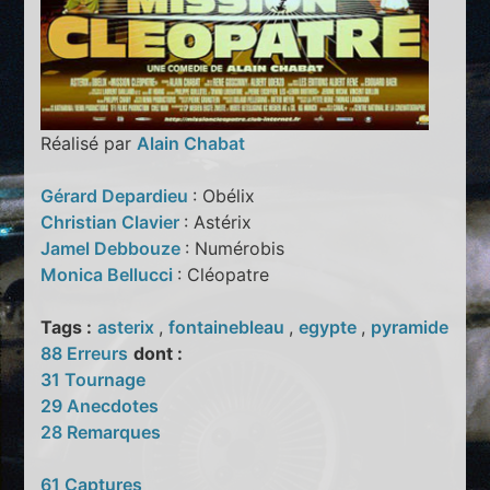
Réalisé par
Alain Chabat
Gérard Depardieu
: Obélix
Christian Clavier
: Astérix
Jamel Debbouze
: Numérobis
Monica Bellucci
: Cléopatre
Tags :
asterix
,
fontainebleau
,
egypte
,
pyramide
88 Erreurs
dont :
31 Tournage
29 Anecdotes
28 Remarques
61 Captures