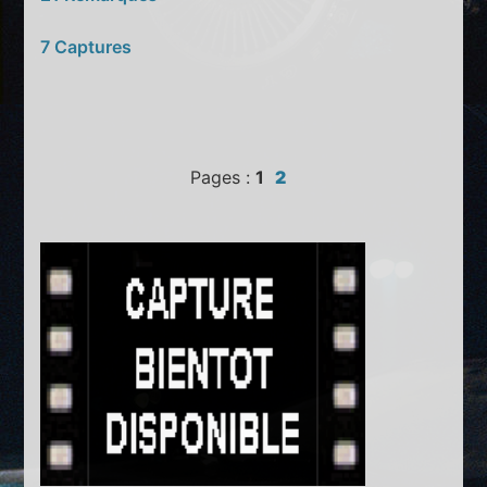
7 Captures
Pages :
1
2