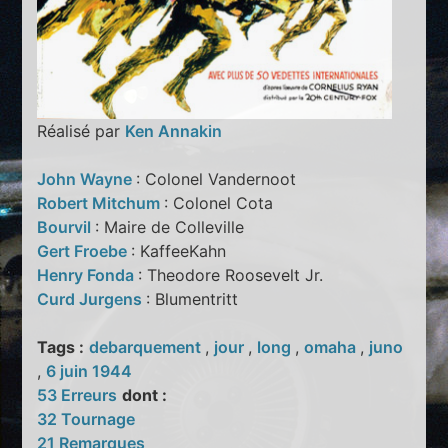
Réalisé par
Ken Annakin
John Wayne
: Colonel Vandernoot
Robert Mitchum
: Colonel Cota
Bourvil
: Maire de Colleville
Gert Froebe
: KaffeeKahn
Henry Fonda
: Theodore Roosevelt Jr.
Curd Jurgens
: Blumentritt
Tags :
debarquement
,
jour
,
long
,
omaha
,
juno
,
6 juin 1944
53 Erreurs
dont :
32 Tournage
21 Remarques