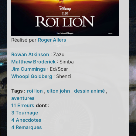
Réalisé par
Roger Allers
Rowan Atkinson
: Zazu
Matthew Broderick
: Simba
Jim Cummings
: Ed/Scar
Whoopi Goldberg
: Shenzi
Tags :
roi lion
,
elton john
,
dessin animé
,
aventures
11 Erreurs
dont :
3 Tournage
4 Anecdotes
4 Remarques