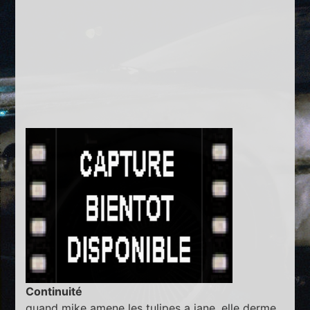
Continuité
quand mike amene les tulipes a jane, elle derme