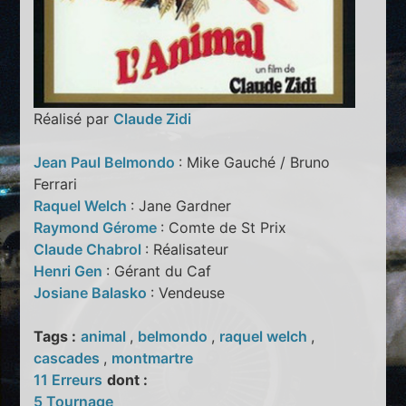
Réalisé par
Claude Zidi
Jean Paul Belmondo
: Mike Gauché / Bruno
Ferrari
Raquel Welch
: Jane Gardner
Raymond Gérome
: Comte de St Prix
Claude Chabrol
: Réalisateur
Henri Gen
: Gérant du Caf
Josiane Balasko
: Vendeuse
Tags :
animal
,
belmondo
,
raquel welch
,
cascades
,
montmartre
11 Erreurs
dont :
5 Tournage