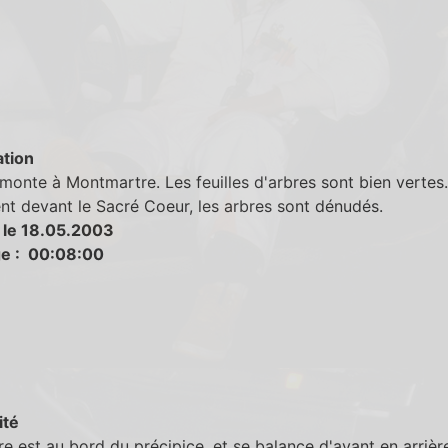
tion
onte à Montmartre. Les feuilles d'arbres sont bien vertes
vent devant le Sacré Coeur, les arbres sont dénudés.
 le 18.05.2003
e : 00:08:00
ité
re est au bord du précipice, et se balance d'avant en arrièr