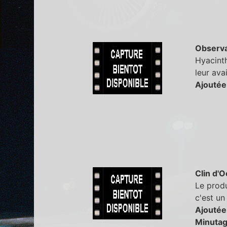
Observa
Hyacinth
leur ava
Ajoutée
Clin d'O
Le produ
c'est un
Ajoutée
Minutag