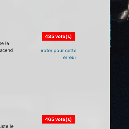
435 vote(s)
se le
descend
Voter pour cette
erreur
465 vote(s)
uste le