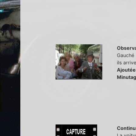
Observa
Gauché m
ils arri
Ajoutée
Minutag
Continu
La voitu