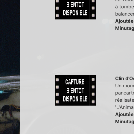
à tomber
balance
Ajoutée
Minutag
Clin d'O
Un momen
pancarte
réalisate
'L'Animal
Ajoutée
Minutag