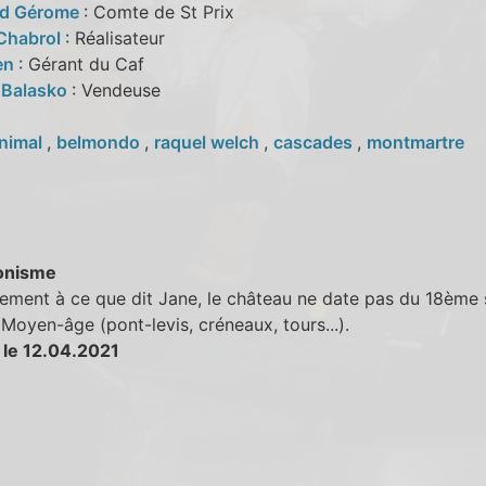
d Gérome
: Comte de St Prix
Chabrol
: Réalisateur
en
: Gérant du Caf
 Balasko
: Vendeuse
nimal
,
belmondo
,
raquel welch
,
cascades
,
montmartre
onisme
ement à ce que dit Jane, le château ne date pas du 18ème 
Moyen-âge (pont-levis, créneaux, tours...).
 le 12.04.2021