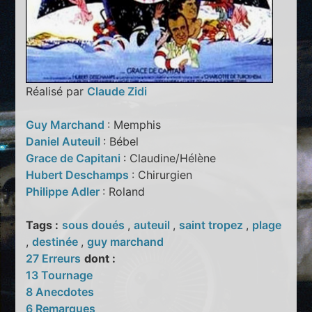
Réalisé par
Claude Zidi
Guy Marchand
: Memphis
Daniel Auteuil
: Bébel
Grace de Capitani
: Claudine/Hélène
Hubert Deschamps
: Chirurgien
Philippe Adler
: Roland
Tags :
sous doués
,
auteuil
,
saint tropez
,
plage
,
destinée
,
guy marchand
27 Erreurs
dont :
13 Tournage
8 Anecdotes
6 Remarques