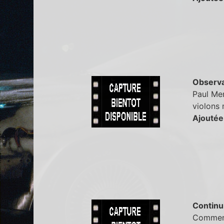
Observa
Paul Mem
violons 
Ajoutée
Continu
Comment