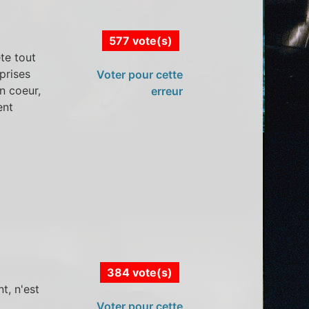
577 vote(s)
te tout
prises
Voter pour cette
n coeur,
erreur
ent
384 vote(s)
t, n'est
Voter pour cette