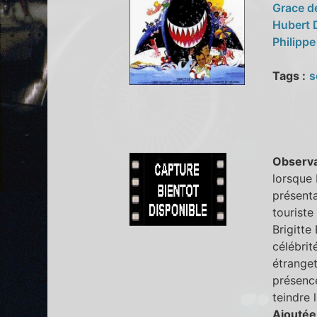
Grace d
Hubert
Philippe
Tags :
s
Observa
lorsque 
présenta
touriste
Brigitte
célébri
étranget
présence
teindre 
Ajoutée