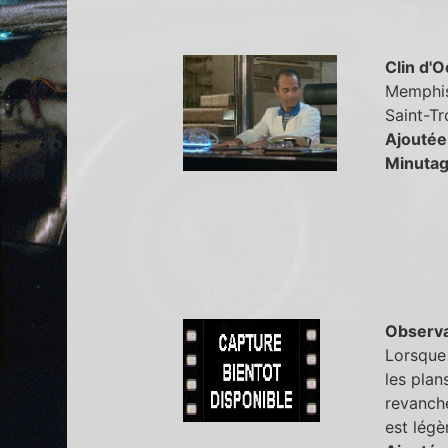
Clin d'O
Memphis 
Saint-Tro
Ajoutée
Minutag
Observa
Lorsque 
les plan
revanche
est légè