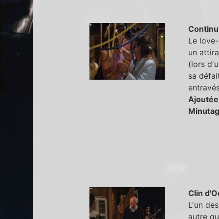
Continu
Le love-
un attir
(lors d'
sa défai
entravés
Ajoutée
Minutag
Clin d'O
L'un des
autre q