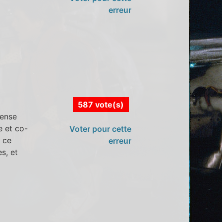
erreur
587 vote(s)
mense
 et co-
Voter pour cette
) ce
erreur
es, et