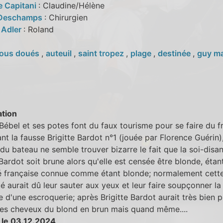
e Capitani
: Claudine/Hélène
 Deschamps
: Chirurgien
 Adler
: Roland
ous doués
,
auteuil
,
saint tropez
,
plage
,
destinée
,
guy m
tion
Bébel et ses potes font du faux tourisme pour se faire du fr
nt la fausse Brigitte Bardot n°1 (jouée par Florence Guérin)
 du bateau ne semble trouver bizarre le fait que la soi-disan
 Bardot soit brune alors qu'elle est censée être blonde, étan
té française connue comme étant blonde; normalement cett
é aurait dû leur sauter aux yeux et leur faire soupçonner la
 d'une escroquerie; après Brigitte Bardot aurait très bien p
les cheveux du blond en brun mais quand même....
 le 03.12.2024