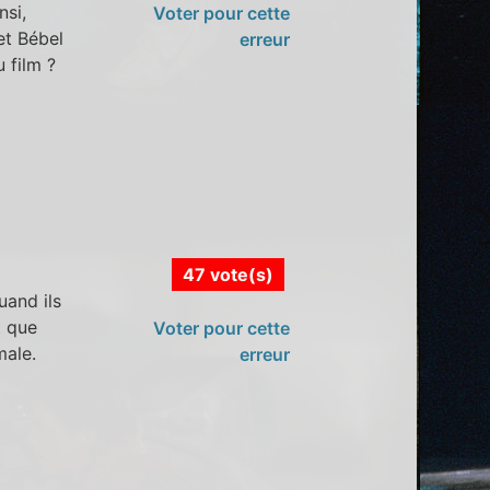
nsi,
Voter pour cette
et Bébel
erreur
u film ?
47 vote(s)
uand ils
t que
Voter pour cette
male.
erreur