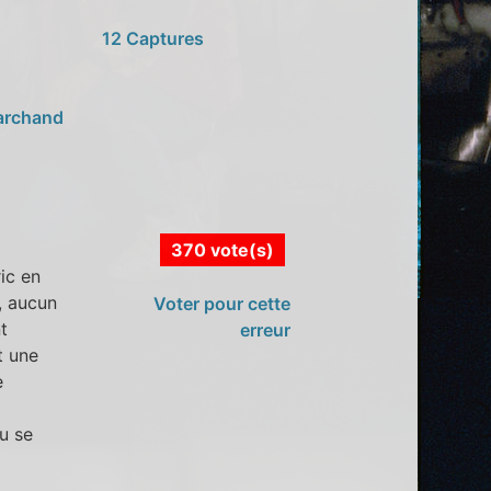
12 Captures
archand
370 vote(s)
ic en
, aucun
Voter pour cette
t
erreur
t une
e
u se