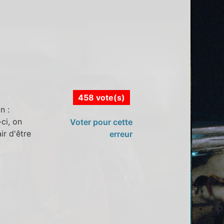
458 vote(s)
n :
ci, on
Voter pour cette
ir d'être
erreur