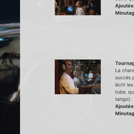
Ajoutée
Minutag
Tourna
La chans
succès 
écrit le
tube, qu
tango).
Ajoutée
Minutag