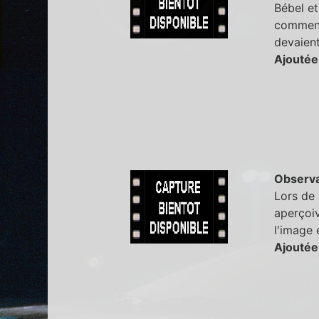
Bébel et
comment
devaient
Ajoutée
Observa
Lors de 
aperçoiv
l'image 
Ajoutée