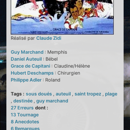
Réalisé par
Claude Zidi
Guy Marchand
: Memphis
Daniel Auteuil
: Bébel
Grace de Capitani
: Claudine/Hélène
Hubert Deschamps
: Chirurgien
Philippe Adler
: Roland
Tags :
sous doués
,
auteuil
,
saint tropez
,
plage
,
destinée
,
guy marchand
27 Erreurs
dont :
13 Tournage
8 Anecdotes
6 Remarques