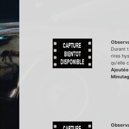
Observa
Durant t
rires hy
qu'elle 
Ajoutée
Minutag
Observa