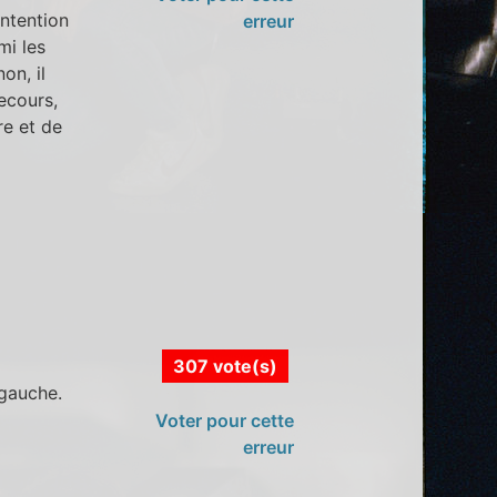
ntention
erreur
mi les
on, il
ecours,
re et de
307 vote(s)
 gauche.
Voter pour cette
erreur