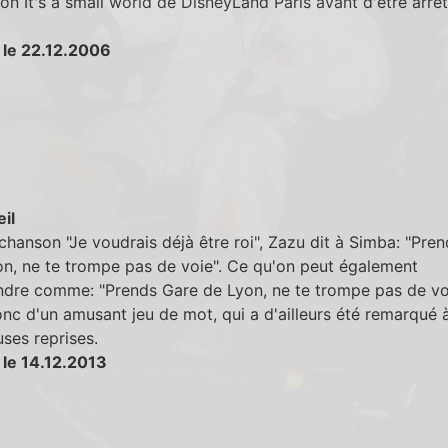
tion It's a small world de DisneyLand Paris avant d'être arrê
 le 22.12.2006
eil
chanson "Je voudrais déjà être roi", Zazu dit à Simba: "Pren
on, ne te trompe pas de voie". Ce qu'on peut également
dre comme: "Prends Gare de Lyon, ne te trompe pas de voie
onc d'un amusant jeu de mot, qui a d'ailleurs été remarqué 
ses reprises.
 le 14.12.2013