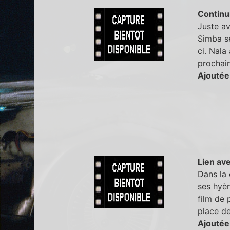
Continu
Juste av
Simba se
ci. Nala
prochain 
Ajoutée
Lien ave
Dans la 
ses hyèn
film de 
place de
Ajoutée