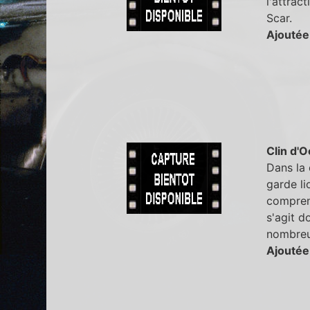
l'attrac
Scar.
Ajoutée
Clin d'O
Dans la 
garde li
compren
s'agit d
nombreu
Ajoutée