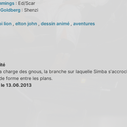
mmings
: Ed/Scar
 Goldberg
: Shenzi
oi lion
,
elton john
,
dessin animé
,
aventures
ité
a charge des gnous, la branche sur laquelle Simba s'accro
e forme entre les plans.
 le 13.06.2013