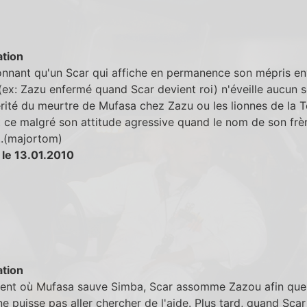
tion
tonnant qu'un Scar qui affiche en permanence son mépris en
ex: Zazu enfermé quand Scar devient roi) n'éveille aucun
érité du meurtre de Mufasa chez Zazu ou les lionnes de la T
t ce malgré son attitude agressive quand le nom de son frè
..(majortom)
 le 13.01.2010
tion
nt où Mufasa sauve Simba, Scar assomme Zazou afin que
ne puisse pas aller chercher de l'aide. Plus tard, quand Scar