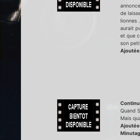
annonce 
de laiss
lionnes 
aurait p
et que c
son peti
Ajoutée
Continu
Quand Sc
Mais qua
Ajoutée
Minutag