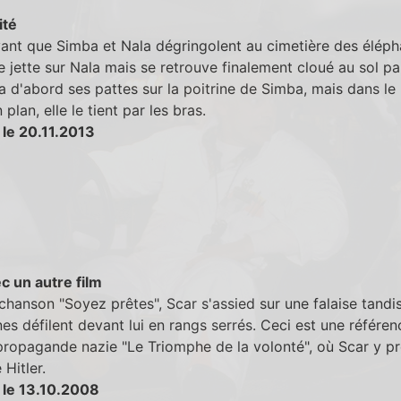
ité
ant que Simba et Nala dégringolent au cimetière des éléph
 jette sur Nala mais se retrouve finalement cloué au sol par
 a d'abord ses pattes sur la poitrine de Simba, mais dans le
plan, elle le tient par les bras.
 le 20.11.2013
c un autre film
chanson "Soyez prêtes", Scar s'assied sur une falaise tandi
es défilent devant lui en rangs serrés. Ceci est une référen
propagande nazie "Le Triomphe de la volonté", où Scar y pr
 Hitler.
 le 13.10.2008