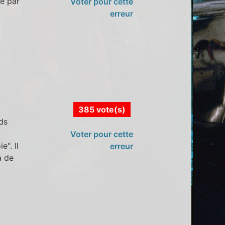
té par
Voter pour cette
erreur
385 vote(s)
ds
Voter pour cette
". Il
erreur
à de