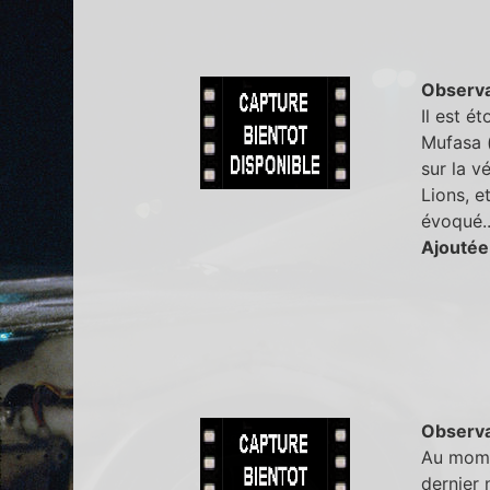
Observa
Il est é
Mufasa (
sur la v
Lions, e
évoqué.
Ajoutée
Observa
Au mome
dernier 