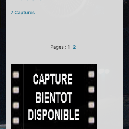
7 Captures
Pages :
1
2