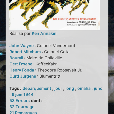
Réalisé par
Ken Annakin
John Wayne
: Colonel Vandernoot
Robert Mitchum
: Colonel Cota
Bourvil
: Maire de Colleville
Gert Froebe
: KaffeeKahn
Henry Fonda
: Theodore Roosevelt Jr.
Curd Jurgens
: Blumentritt
Tags :
debarquement
,
jour
,
long
,
omaha
,
juno
,
6 juin 1944
53 Erreurs
dont :
32 Tournage
21 Remarques