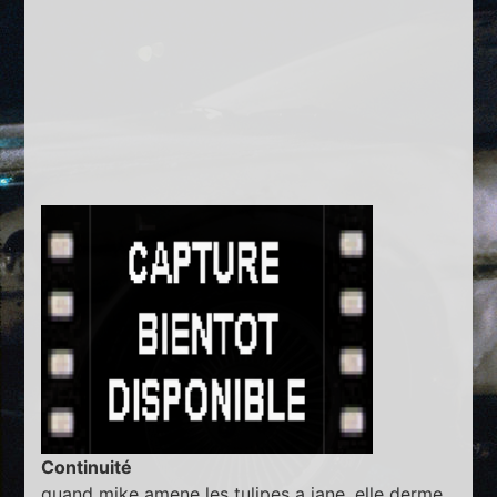
Continuité
quand mike amene les tulipes a jane, elle derme