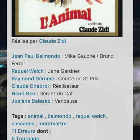
Réalisé par
Claude Zidi
Jean Paul Belmondo
: Mike Gauché / Bruno
Ferrari
Raquel Welch
: Jane Gardner
Raymond Gérome
: Comte de St Prix
Claude Chabrol
: Réalisateur
Henri Gen
: Gérant du Caf
Josiane Balasko
: Vendeuse
Tags :
animal
,
belmondo
,
raquel welch
,
cascades
,
montmartre
11 Erreurs
dont :
5 Tournage