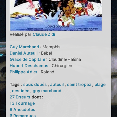
Réalisé par
Claude Zidi
Guy Marchand
: Memphis
Daniel Auteuil
: Bébel
Grace de Capitani
: Claudine/Hélène
Hubert Deschamps
: Chirurgien
Philippe Adler
: Roland
Tags :
sous doués
,
auteuil
,
saint tropez
,
plage
,
destinée
,
guy marchand
27 Erreurs
dont :
13 Tournage
8 Anecdotes
6 Remarques